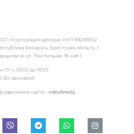
ОО «Корпорация декора» УНП 692169352
еспублика Беларусь, Брестская область, г.
арановичи ул. Текстильная 18, каб.1
н-Пт: с 09:00 до 18:00
б-Вс: выходной
родвижение сайта -
websfera.by