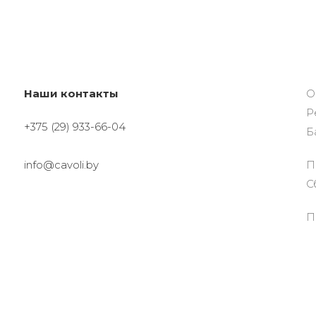
Наши контакты
О
Р
+375 (29) 933-66-04
Б
info@cavoli.by
П
С
П